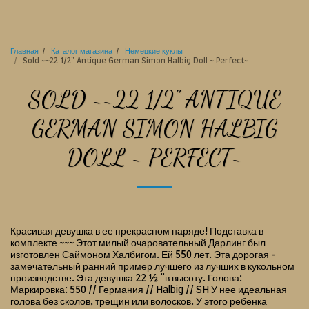
Старинное место куклы
Главная
Каталог магазина
Немецкие куклы
Sold ~~22 1/2" Antique German Simon Halbig Doll ~ Perfect~
SOLD ~~22 1/2" ANTIQUE
GERMAN SIMON HALBIG
DOLL ~ PERFECT~
Красивая девушка в ее прекрасном наряде! Подставка в
комплекте ~~~ Этот милый очаровательный Дарлинг был
изготовлен Саймоном Халбигом. Ей 550 лет. Эта дорогая -
замечательный ранний пример лучшего из лучших в кукольном
производстве. Эта девушка 22 ½ "в высоту. Голова:
Маркировка: 550 // Германия // Halbig // SH У нее идеальная
голова без сколов, трещин или волосков. У этого ребенка