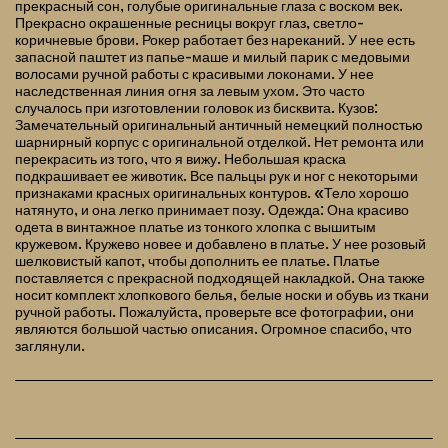
прекрасный сон, голубые оригинальные глаза с воском век.
Прекрасно окрашенные ресницы вокруг глаз, светло-
коричневые брови. Рокер работает без нареканий. У нее есть
запасной паштет из папье-маше и милый парик с медовыми
волосами ручной работы с красивыми локонами. У нее
наследственная линия огня за левым ухом. Это часто
случалось при изготовлении головок из бисквита. Кузов:
Замечательный оригинальный античный немецкий полностью
шарнирный корпус с оригинальной отделкой. Нет ремонта или
перекрасить из того, что я вижу. Небольшая краска
подкрашивает ее животик. Все пальцы рук и ног с некоторыми
признаками красных оригинальных контуров. «Тело хорошо
натянуто, и она легко принимает позу. Одежда: Она красиво
одета в винтажное платье из тонкого хлопка с вышитым
кружевом. Кружево новее и добавлено в платье. У нее розовый
шелковистый капот, чтобы дополнить ее платье. Платье
поставляется с прекрасной подходящей накладкой. Она также
носит комплект хлопкового белья, белые носки и обувь из ткани
ручной работы. Пожалуйста, проверьте все фотографии, они
являются большой частью описания. Огромное спасибо, что
заглянули.