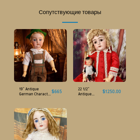
Сопутствующие товары
19" Antique
22 1/2"
$
665
$
1250.00
German Character
Antique
Boy Doll Simon
German Doll
Halbig Bergmann
by Kestner
129